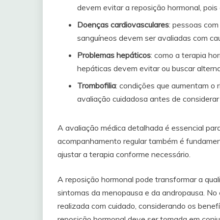
devem evitar a reposição hormonal, pois 
Doenças cardiovasculares
: pessoas com 
sanguíneos devem ser avaliadas com caut
Problemas hepáticos
: como a terapia h
hepáticas devem evitar ou buscar alterna
Trombofilia
: condições que aumentam o r
avaliação cuidadosa antes de considerar
A avaliação médica detalhada é essencial para
acompanhamento regular também é fundamenta
ajustar a terapia conforme necessário.
A reposição hormonal pode transformar a qua
sintomas da menopausa e da andropausa. No e
realizada com cuidado, considerando os benefíci
reposição hormonal deve ser tomada em conju