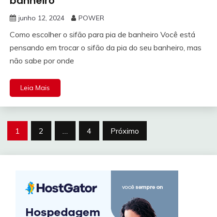
banheiro
junho 12, 2024
POWER
Como escolher o sifão para pia de banheiro Você está
pensando em trocar o sifão da pia do seu banheiro, mas
não sabe por onde
Leia Mais
Paginação
1
2
…
4
Próximo
de
posts