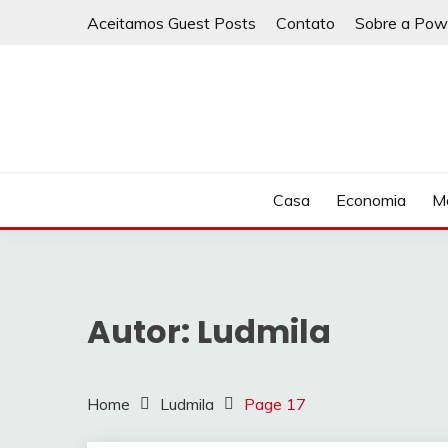
Skip
Aceitamos Guest Posts
Contato
Sobre a Pow
to
content
Casa
Economia
Ma
Autor:
Ludmila
Home
Ludmila
Page 17