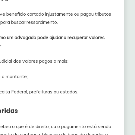
ve benefício cortado injustamente ou pagou tributos
 para buscar ressarcimento.
mo um advogado pode ajudar a recuperar valores
:
dicial dos valores pagos a mais;
e o montante;
eita Federal, prefeituras ou estados.
pridas
cebeu o que é de direito, ou o pagamento está sendo
mento de sentença, bloqueio de bens do devedor e