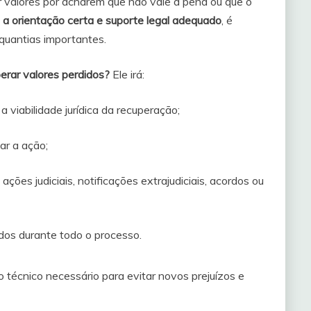
 valores por acharem que não vale a pena ou que o
m
a orientação certa e suporte legal adequado
, é
 quantias importantes.
rar valores perdidos?
Ele irá:
 a viabilidade jurídica da recuperação;
ar a ação;
 ações judiciais, notificações extrajudiciais, acordos ou
ados durante todo o processo.
técnico necessário para evitar novos prejuízos e