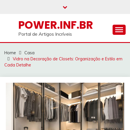
Skip
to
content
POWER.INF.BR
Portal de Artigos Incríveis
Home
Casa
Vidro na Decoração de Closets: Organização e Estilo em
Cada Detalhe