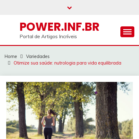
Skip
to
content
POWER.INF.BR
Portal de Artigos Incríveis
Home
Variedades
Otimize sua saúde: nutrologia para vida equilibrada