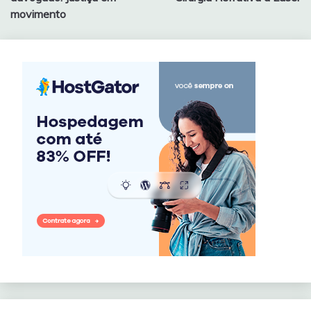
Post
movimento