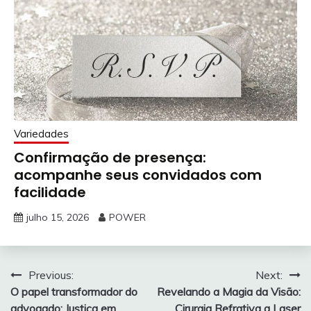
Variedades
Confirmação de presença:
acompanhe seus convidados com
facilidade
julho 15, 2026
POWER
Navegação
Previous:
Next:
O papel transformador do
Revelando a Magia da Visão:
de
advogado: Justiça em
Cirurgia Refrativa a Laser