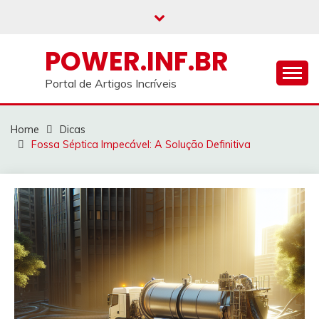
Skip
to
content
POWER.INF.BR
Portal de Artigos Incríveis
Home
Dicas
Fossa Séptica Impecável: A Solução Definitiva