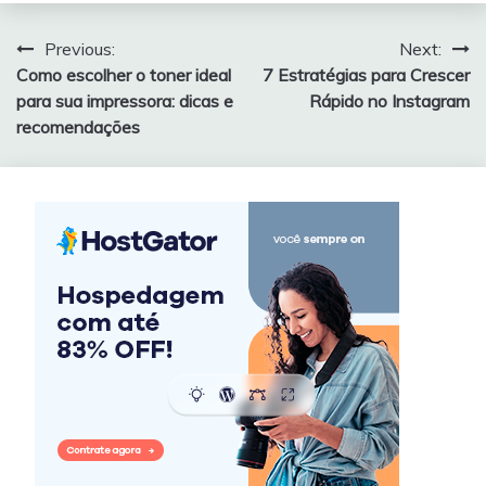
Navegação
Previous:
Next:
Como escolher o toner ideal
7 Estratégias para Crescer
de
para sua impressora: dicas e
Rápido no Instagram
Post
recomendações