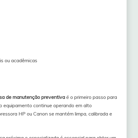
s
nais ou acadêmicas
cisa de manutenção preventiva
é o primeiro passo para
e o equipamento continue operando em alto
pressora HP ou Canon se mantém limpa, calibrada e
ca próxima e especializada é essencial para obter um