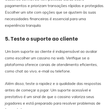
pagamentos e priorizam transações rápidas e protegidas.
Escolher um site com opções que se ajustem às suas
necessidades financeiras é essencial para uma
experiência tranquila.
5. Teste o suporte ao cliente
Um bom suporte ao cliente é indispensável ao avaliar
como escolher um cassino na web. Verifique se a
plataforma oferece canais de atendimento eficientes,
como chat ao vivo, e-mail ou telefone.
Além disso, teste a rapidez e a qualidade das respostas
antes de começar a jogar. Um suporte acessível e
prestativo é um sinal de que o cassino valoriza seus
jogadores e está preparado para resolver problemas de