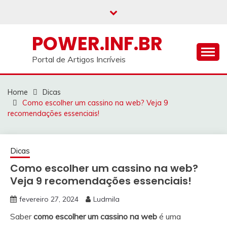
Skip
to
content
POWER.INF.BR
Portal de Artigos Incríveis
Home
Dicas
Como escolher um cassino na web? Veja 9
recomendações essenciais!
Dicas
Como escolher um cassino na web?
Veja 9 recomendações essenciais!
fevereiro 27, 2024
Ludmila
Saber
como escolher um cassino na web
é uma