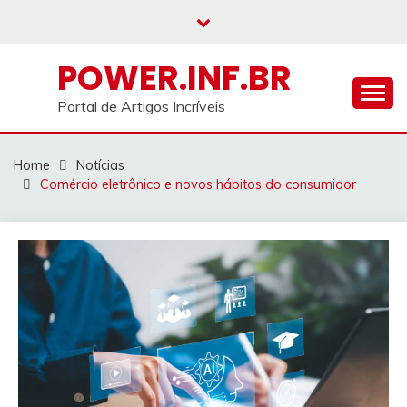
Skip
to
content
POWER.INF.BR
Portal de Artigos Incríveis
Home
Notícias
Comércio eletrônico e novos hábitos do consumidor