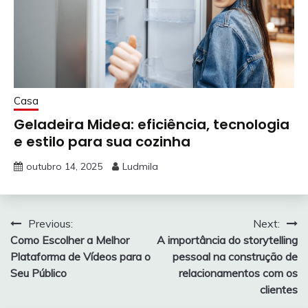
Casa
Geladeira Midea: eficiência, tecnologia
e estilo para sua cozinha
outubro 14, 2025
Ludmila
Navegação
Previous:
Next:
Como Escolher a Melhor
A importância do storytelling
de
Plataforma de Vídeos para o
pessoal na construção de
Post
Seu Público
relacionamentos com os
clientes