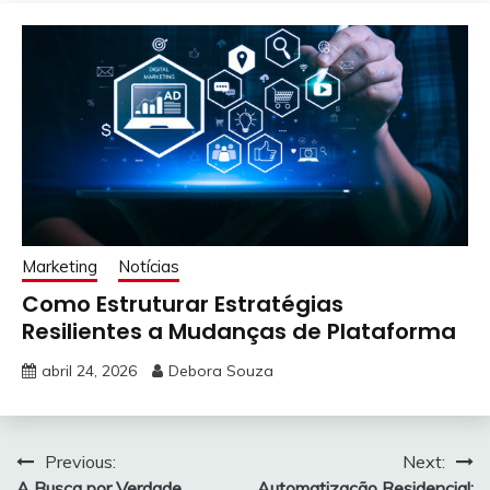
Marketing
Notícias
Como Estruturar Estratégias
Resilientes a Mudanças de Plataforma
abril 24, 2026
Debora Souza
Navegação
Previous:
Next:
A Busca por Verdade
Automatização Residencial: