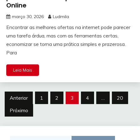
Online
março 30, 2026
Ludmila
Encontrar as melhores ofertas na internet pode parecer
uma tarefa árdua, mas com as ferramentas certas,
economizar se torna uma prática simples e prazerosa.
Para
Leia Mais
Paginação
Anterior
1
2
3
4
…
20
de
Próximo
posts