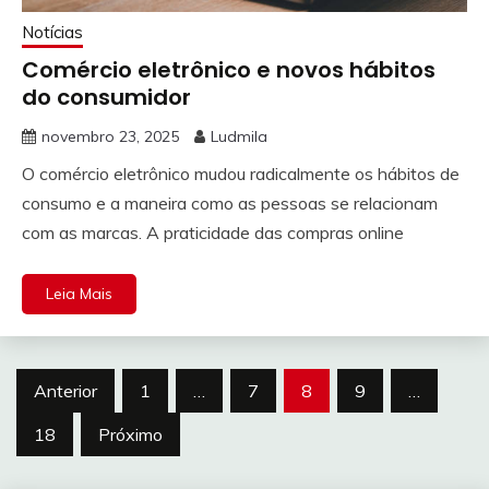
Notícias
Comércio eletrônico e novos hábitos
do consumidor
novembro 23, 2025
Ludmila
O comércio eletrônico mudou radicalmente os hábitos de
consumo e a maneira como as pessoas se relacionam
com as marcas. A praticidade das compras online
Leia Mais
Paginação
Anterior
1
…
7
8
9
…
de
18
Próximo
posts